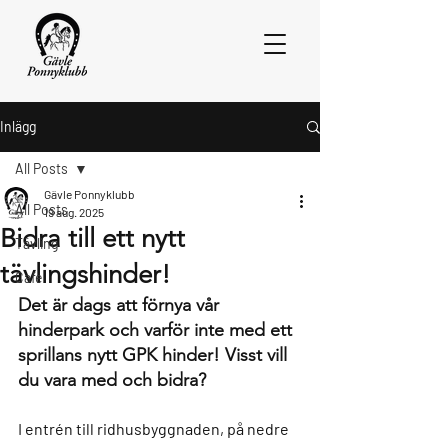
Inlägg
All Posts
Gävle Ponnyklubb
All Posts
19 aug. 2025
Bidra till ett nytt
Tävling
tävlingshinder!
Cafe
Det är dags att förnya vår 
hinderpark och varför inte med ett 
sprillans nytt GPK hinder! Visst vill 
du vara med och bidra? 
I entrén till ridhusbyggnaden, på nedre 