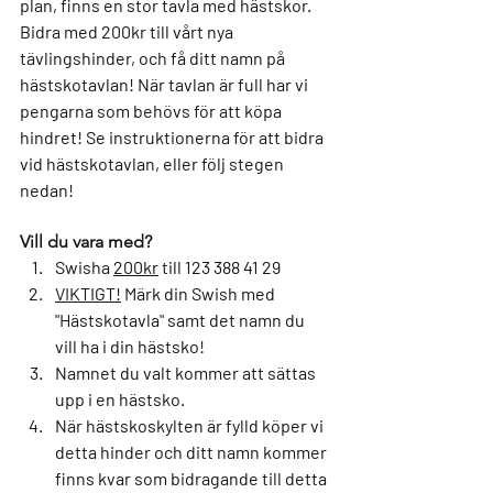
plan, finns en stor tavla med hästskor. 
Bidra med 200kr till vårt nya 
tävlingshinder, och få ditt namn på 
hästskotavlan! När tavlan är full har vi 
pengarna som behövs för att köpa 
hindret! Se instruktionerna för att bidra 
vid hästskotavlan, eller följ stegen 
nedan! 
Vill du vara med?
Swisha 
200kr
 till 
123 388 41 29
VIKTIGT!
 Märk din Swish med 
"Hästskotavla"
 samt det 
namn
 du 
vill ha i din hästsko! 
Namnet du valt kommer att sättas 
upp i en hästsko.
När hästskoskylten är fylld köper vi 
detta hinder och ditt namn kommer 
finns kvar som bidragande till detta 