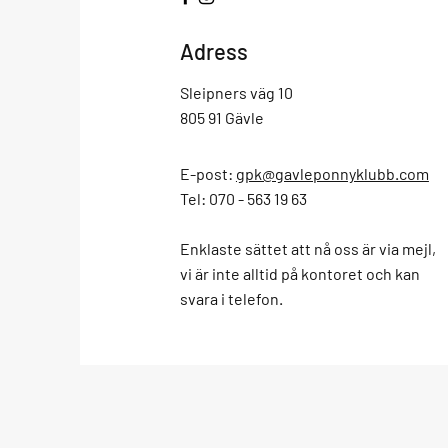
Adress
Sleipners väg 10
805 91 Gävle
E-post:
gpk@gavleponnyklubb.com
Tel: 070 - 563 19 63
Enklaste sättet att nå oss är via mejl,
vi är inte alltid på kontoret och kan
svara i telefon.