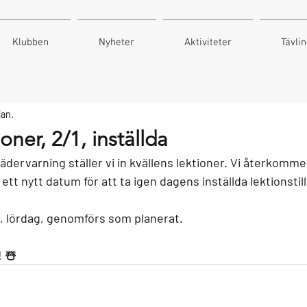
Klubben
Nyheter
Aktiviteter
Tävli
jan.
oner, 2/1, inställda
dervarning ställer vi in kvällens lektioner. Vi återkommer
 ett nytt datum för att ta igen dagens inställda lektionstillf
 lördag, genomförs som planerat. 
 ☃️