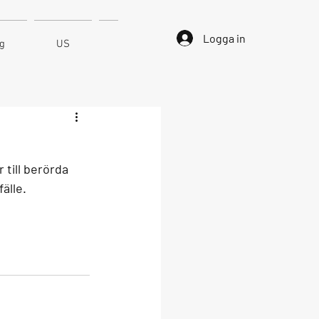
Logga in
ng
US
Kontakt
 till berörda 
älle. 