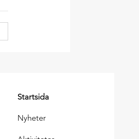
ta Gävle Ponnyklubb -
ävle Cityhäftet!
Startsida
Nyheter