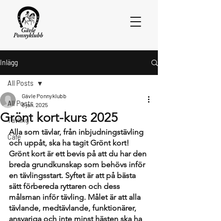
Inlägg
All Posts
Gävle Ponnyklubb
All Posts
8 jan. 2025
Grönt kort-kurs 2025
Tävling
Alla som tävlar, från inbjudningstävling 
Cafe
och uppåt, ska ha tagit Grönt kort! 
Grönt kort är ett bevis på att du har den 
breda grundkunskap som behövs inför 
en tävlingsstart. Syftet är att på bästa 
sätt förbereda ryttaren och dess 
målsman inför tävling. Målet är att alla 
tävlande, medtävlande, funktionärer, 
ansvariga och inte minst hästen ska ha 