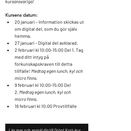
kursansvariga!
Kursens datum: 
20 januari
 – Information skickas ut 
om digital del, som du gör själv 
hemma. 
27 januari
 - Digital del avklarad. 
2 februari kl 10:00-15:00
 Del 1. Tag 
med ditt intyg på 
förkunskapskraven till detta 
tillfälle! 
Medtag egen lunch, kyl och 
micro finns.
9 februari kl 10:00-15:00 
Del 
2.
 Medtag egen lunch, kyl och 
micro finns.
16 februari kl 10:00
 Provtillfälle 
Läs mer och anmäl dig till Grönt Kort-kursen här