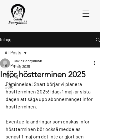
Inlägg
All Posts
Gävle Ponnyklubb
All Posts
1 maj 2025
Inför höstterminen 2025
Tävling
Påminnelse! Snart börjar vi planera 
Cafe
höstterminen 2025! Idag, 1 maj, är sista 
dagen att säga upp abonnemanget inför 
höstterminen.
Eventuella ändringar som önskas inför 
höstterminen bör också meddelas 
senast 1 maj om det inte är gjort sen 