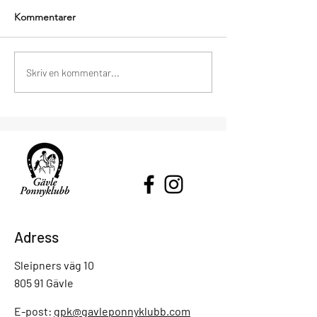
Kommentarer
Gnägg nr 2 - VT2026
Stötta Gävle Pon
Skriv en kommentar...
köp Gävle Cityhä
Adress
Sleipners väg 10
805 91 Gävle
E-post:
gpk@gavleponnyklubb.com