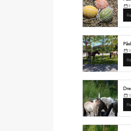
8
Re
Pås
1
Re
Dre
1
Re