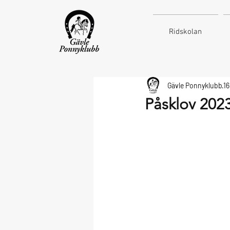
Ridskolan
Gävle Ponnyklubb
1
Påsklov 202