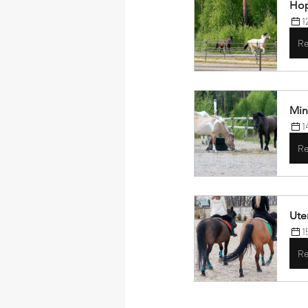
Hop
1
Re
Min
1
Re
Uter
1
Re