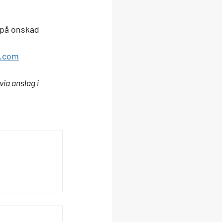
k på önskad 
k.com
ia anslag i 