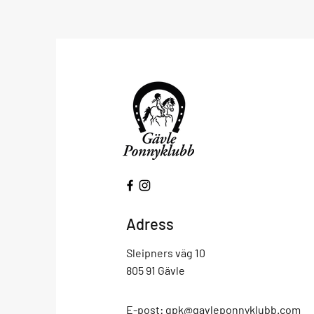
Adress
Sleipners väg 10
805 91 Gävle
E-post:
gpk@gavleponnyklubb.com