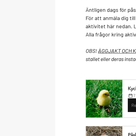
Äntligen dags för pås
För att anmäla dig til
aktivitet här nedan. 
Alla frågor kring akti
OBS! 
ÄGGJAKT OCH 
K
stallet eller deras in
Kyc
7
Re
Pås