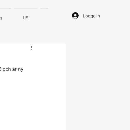
Logga in
ng
US
Kontakt
8 och är ny 