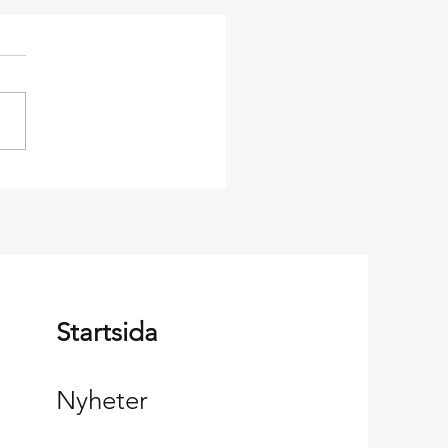
ta Gävle Ponnyklubb -
ävle Cityhäftet!
Startsida
Nyheter