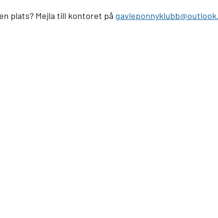
n plats? Mejla till kontoret på 
gavleponnyklubb@outlook