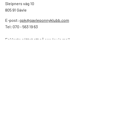
Sleipners väg 10
805 91 Gävle
E-post:
gpk@gavleponnyklubb.com
Tel: 070 - 563 19 63
Enklaste sättet att nå oss är via mejl,
vi är inte alltid på kontoret och kan
svara i telefon.