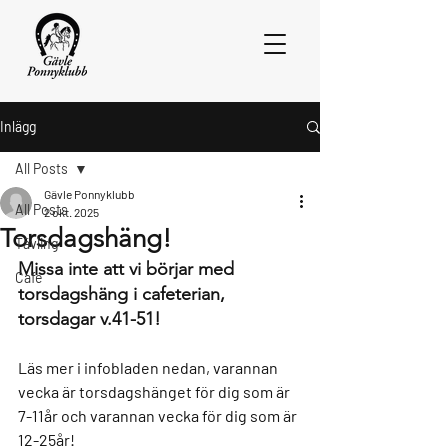
Inlägg
All Posts
Gävle Ponnyklubb
All Posts
2 okt. 2025
Torsdagshäng!
Tävling
Missa inte att vi börjar med 
Cafe
torsdagshäng i cafeterian, 
torsdagar v.41-51!
Läs mer i infobladen nedan, varannan 
vecka är torsdagshänget för dig som är 
7-11år och varannan vecka för dig som är 
12-25år! 