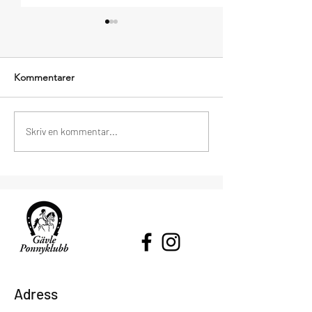
Kommentarer
Gnägg nr 2 - VT2026
Stötta Gävle Pon
Skriv en kommentar...
köp Gävle Cityhä
Adress