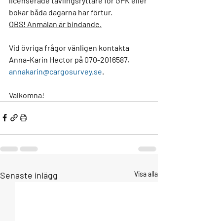
licenserade tävlingsryttare för GPK eller 
bokar båda dagarna har förtur. 
OBS! Anmälan är bindande.
Vid övriga frågor vänligen kontakta 
Anna-Karin Hector på 070-2016587, 
annakarin@cargosurvey.se
.
Välkomna!
Senaste inlägg
Visa alla