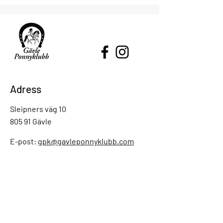
Adress
Sleipners väg 10
805 91 Gävle
E-post:
gpk@gavleponnyklubb.com
Tel: 070 - 563 19 63
Enklaste sättet att nå oss är via mejl,
vi är inte alltid på kontoret och kan
svara i telefon.