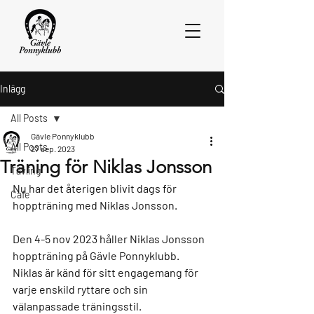
Inlägg
All Posts
Gävle Ponnyklubb
All Posts
27 sep. 2023
Träning för Niklas Jonsson
Tävling
Nu har det återigen blivit dags för 
Cafe
hoppträning med Niklas Jonsson.
Den 4-5 nov 2023 håller Niklas Jonsson 
hoppträning på Gävle Ponnyklubb.
Niklas är känd för sitt engagemang för 
varje enskild ryttare och sin 
välanpassade träningsstil.