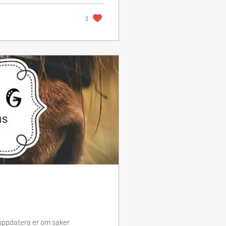
3
 uppdatera er om saker