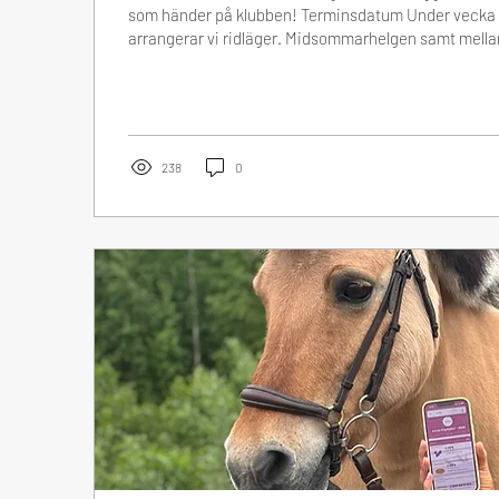
som händer på klubben! Terminsdatum Under vecka 
arrangerar vi ridläger. Midsommarhelgen samt mella
hästarna på sommarbete. Höstterminen börjar månd
för höstterminen skickas ut via mejl under v27. Sakna
dig att titta i din skräppost, alternativt mejla till oss 
gpk@gavleponnyklubb.com. Välkomstbrev för höstte
publiceras på...
238
0