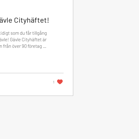
ävle Cityhäftet!
idigt som du får tillgång
ävle! Gävle Cityhäftet är
n från över 90 företag i
åt. Genom att köpa ett
s att fortsätta skapa en
r och medlemmar. 🐎
1