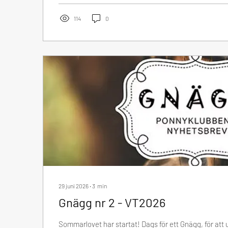
114
0
29 juni 2026
∙
3
min
Gnägg nr 2 - VT2026
Sommarlovet har startat! Dags för ett Gnägg, för att