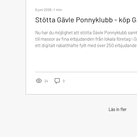
6 juni 2026
∙
1
min
Stötta Gävle Ponnyklubb - köp G
Nu har du möjlighet att stötta Gävle Ponnyklubb samt
till massor av fina erbjudanden från lokala företag i G
ett digitalt rabatthäfte fyllt med över 250 erbjudande
stadskärnan. Som ideell förening behöver vi hjälpas 
Cityhäfte bidrar du till vår verksamhet och hjälper os
trygg och utvecklande miljö för våra ryttare, hästa
Stötta Gävle Ponnyklubb 🛍️ Ta...
24
0
Läs in fler