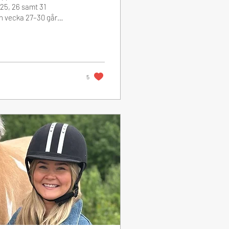
25, 26 samt 31
n vecka 27–30 går
ag 3 augusti. Faktura
r du din faktura ber vi
på
rminens kurser
5