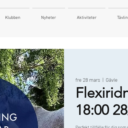
Klubben
Nyheter
Aktiviteter
Tävli
fre 28 mars
  |  
Gävle
Flexirid
18:00 28
Perfekt tillfälle för dig som