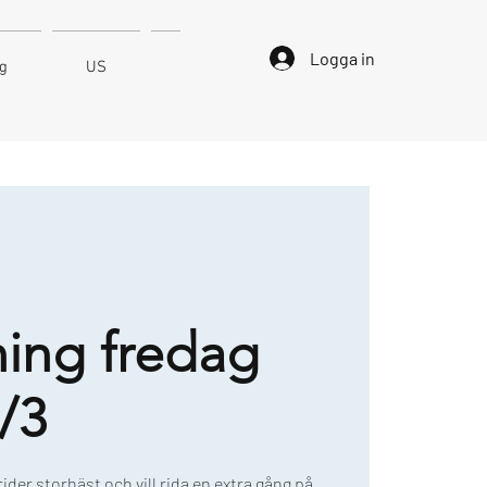
Logga in
ng
US
Kontakt
ning fredag
/3
 rider storhäst och vill rida en extra gång på