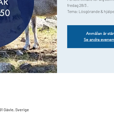
fredag 28/3 .
Tema: Lösgörande & hjälp
Anmälan är stä
Se andra evene
91 Gävle, Sverige