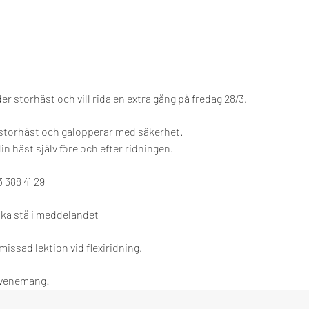
n
ider storhäst och vill rida en extra gång på fredag 28/3.
 storhäst och galopperar med säkerhet.
n häst själv före och efter ridningen.
 388 41 29
ska stå i meddelandet
 missad lektion vid flexiridning.
evenemang!