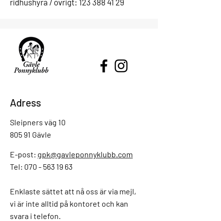
ridhushyra / övrigt:
123 388 41 29
Adress
Sleipners väg 10
805 91 Gävle
E-post:
gpk@gavleponnyklubb.com
Tel: 070 - 563 19 63
Enklaste sättet att nå oss är via mejl,
vi är inte alltid på kontoret och kan
svara i telefon.