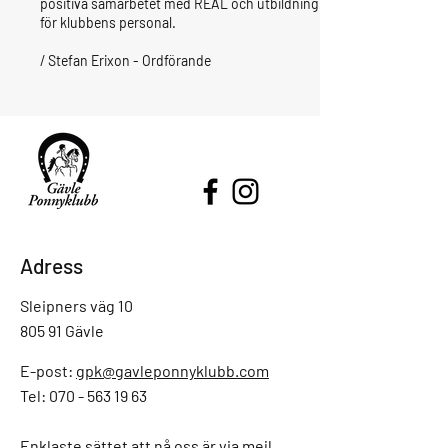
positiva samarbetet med REAL och utbildning
för klubbens personal.
/ Stefan Erixon - Ordförande
Adress
Sleipners väg 10
805 91 Gävle
E-post:
gpk@gavleponnyklubb.com
Tel: 070 - 563 19 63
Enklaste sättet att nå oss är via mejl,