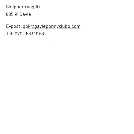
Sleipners väg 10
805 91 Gävle
E-post:
gpk@gavleponnyklubb.com
Tel: 070 - 563 19 63
Enklaste sättet att nå oss är via mejl,
vi är inte alltid på kontoret och kan
svara i telefon.