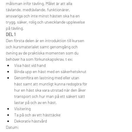
målsman inför tävling. Målet är att alla 
tävlande, medtävlande, funktionärer, 
ansvariga och inte minst hästen ska ha en 
trygg, säker, rolig och utvecklande upplevelse 
på tävling.
DEL 1
Den första delen är en introduktion till kursen 
och kursmaterialet samt genomgång och 
övning av de praktiska momenten som du 
behöver ha som förkunskapskrav, t ex:
Visa häst vid hand
Binda upp en häst med en säkerhetsknut
Genomföra en lastning med eller utan 
häst samt att muntligt kunna redogöra för 
hur en häst ska vara utrstad när den åker 
transport och hur man på ett säkert sätt 
lastar på och av en häst.
Visitering
Ta på och av ett hästtäcke
Dekorativ hästvård
Datum: