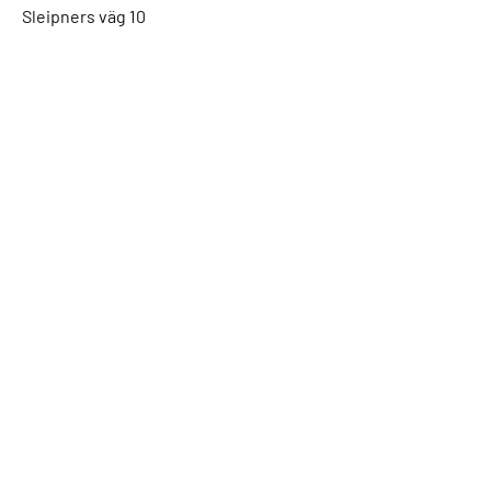
Sleipners väg 10
805 91 Gävle
E-post:
gpk@gavleponnyklubb.com
Tel: 070 - 563 19 63
Enklaste sättet att nå oss är via mejl,
vi är inte alltid på kontoret och kan
svara i telefon.