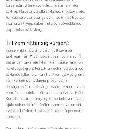
förbereda ryttaren och dess målsman inför 
tävling. Målet är att alla tävlande, medtävlande, 
funktionärer, ansvariga och inte minst hästen 
ska ha en trygg, säker, rolig och utvecklande 
upplevelse på tävling. 
Till vem riktar sig kursen?
Kursen riktar sig till dig som vill tävla på 
tävlingar från 1* och uppåt. Från och med 1/1 
det år den tävlande fyller 14 år måste han/hon 
ha ett eget grönt kort. Från och med det år den 
tävlande fyller 13 år kan han/hon själv gå grönt 
kort kursen och avlägga proven. Om 
deltagaren är minderårig rekommenderar vi att 
en målsman deltar på kursen utan att ta Grönt 
Kort. Den minderåriga ryttaren behöver oftast 
hjälp och stöd från föräldrar/annan vuxen vid 
eventuell tävling. Detta sker utan någon extra 
kostnad.
För att kunna gå kursen måste du även visa 