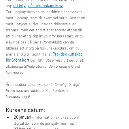
upp 
ett intyg på förkunskapskrav
. 
Förkunskapskraven gäller ridning och praktisk 
hästkunskap, som till exempel hur du lastar en 
häst. Intyget skrivs ut av en ridlärare eller 
tränare, men det är ditt eget ansvar att se till 
att du har ett giltigt intyg inför kursstart. Är du 
elev hos oss på Gävle Ponnyklubb kan du 
tilldelas ett intyg på förkunskapskrav om du 
anmäler dig till teoritillfället 
Praktisk kunskap 
för Grönt kort
den 19/1. 
Observera att det är ett 
utbildningstillfälle utanför den ordinarie Grönt 
kort-kursen.  
Är du osäker på om kursen är lämplig för dig? 
Prata med din ridlärare eller kontakta 
kursansvariga!
Kursens datum:
20 januari
 – Information skickas ut om 
digital del, som du gör själv hemma. 