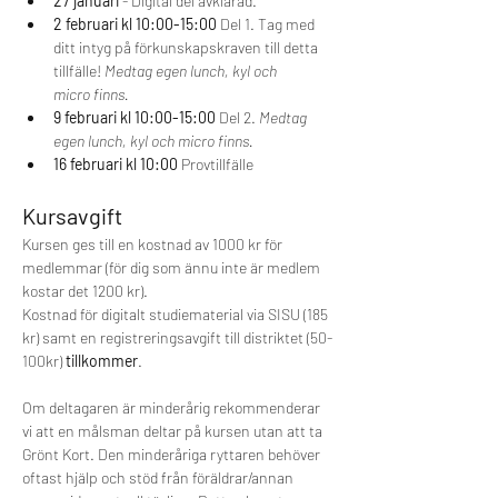
27 januari
 - Digital del avklarad. 
2 februari kl 10:00-15:00
 Del 1. Tag med 
ditt intyg på förkunskapskraven till detta 
tillfälle! 
Medtag egen lunch, kyl och 
micro finns.
9 februari kl 10:00-15:00 
Del 2.
 Medtag 
egen lunch, kyl och micro finns.
16 februari kl 10:00
 Provtillfälle 
Kursavgift
Kursen ges till en kostnad av 1000 kr för 
medlemmar (för dig som ännu inte är medlem 
kostar det 1200 kr). 
Kostnad för digitalt studiematerial via SISU (185 
kr) samt en registreringsavgift till distriktet (50-
100kr) 
tillkommer
.  
Om deltagaren är minderårig rekommenderar 
vi att en målsman deltar på kursen utan att ta 
Grönt Kort. Den minderåriga ryttaren behöver 
oftast hjälp och stöd från föräldrar/annan 