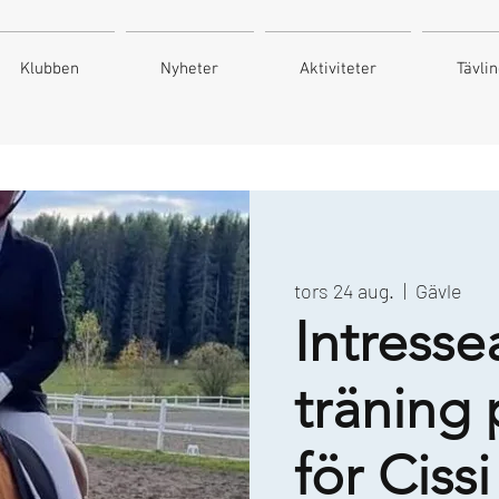
Klubben
Nyheter
Aktiviteter
Tävli
tors 24 aug.
  |  
Gävle
Intresse
träning 
för Ciss