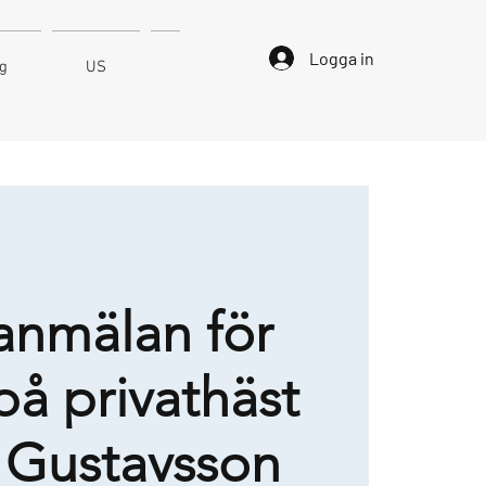
Logga in
ng
US
Kontakt
anmälan för
på privathäst
i Gustavsson