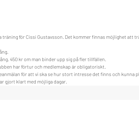
n
a träning för Cissi Gustavsson. Det kommer finnas möjlighet att tr
ång.
ng, 450 kr om man binder upp sig på fler tillfällen.
bben har förtur och medlemskap är obligatoriskt. 
nmälan för att vi ska se hur stort intresse det finns och kunna pl
har gjort klart med möjliga dagar. 