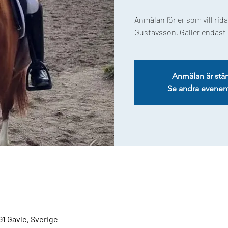
Anmälan för er som vill rida 
Gustavsson. Gäller endast 
Anmälan är stä
Se andra evene
91 Gävle, Sverige