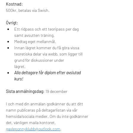
Kostnad:
500kr, betalas via Swish.
Övrigt: 
Ett ridpass och ett teoripass per dag 
samt avsutten träning.
Medtag eget mellanmål.
Innan lägret kommer du få göra vissa 
teoretiska delar via webb, som ligger till 
grund för diskussioner under 
lägret.    
Alla deltagare får diplom efter avslutad 
kurs!
Sista anmälningsdag:
 19 december
I och med din anmälan godkänner du att ditt 
namn publiceras på deltagarlistan via vår 
hemsida/sociala medier. Om du inte godkänner 
det, vänligen maila kontoret, 
gavleponnyklubb@outlook.com
.