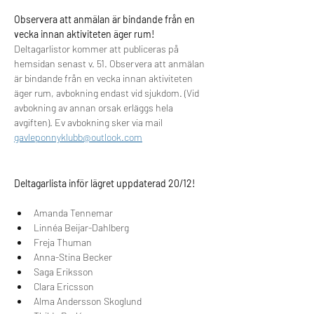
Observera att anmälan är bindande från en 
vecka innan aktiviteten äger rum!
Deltagarlistor kommer att publiceras på 
hemsidan senast v. 51. Observera att anmälan 
är bindande från en vecka innan aktiviteten 
äger rum, avbokning endast vid sjukdom. (Vid 
avbokning av annan orsak erläggs hela 
avgiften). Ev avbokning sker via mail 
gavleponnyklubb@outlook.com
Deltagarlista inför lägret uppdaterad 20/12!
Amanda Tennemar
Linnéa Beijar-Dahlberg
Freja Thuman
Anna-Stina Becker
Saga Eriksson
Clara Ericsson
Alma Andersson Skoglund