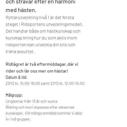
och strävar efter en harmoni 
med hästen. 
Ryttarutveckling nivå 1 är det första 
steget i Ridsportens utvecklingsmodell. 
Det handlar både om hästkunskap och 
kunskap kring hur du som aktiv inom 
ridsporten kan utveckla din sits och 
träna avsuttet.
Ridlägret är två eftermiddagar, där vi 
rider och lär oss mer om hästar! 
Datum & tid:
23/12 kl. 15:00-18:00 samt 27/12 kl. 12:00-15:00
Målgrupp: 
Ungdomar från 13 år och vuxna
Ridning och teori anpassas efter elevernas 
kunskaper.
Vid många anmälda kommer vi dela 
in i två grupper.