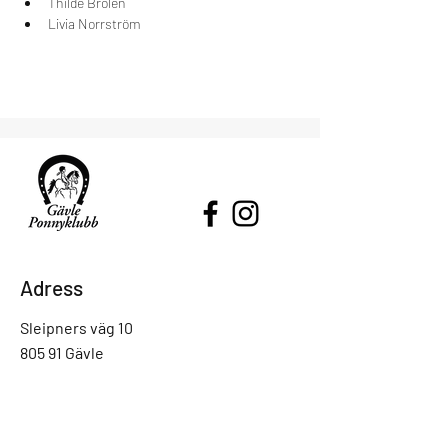
Thilde Brolén
Livia Norrström
Adress
Sleipners väg 10
805 91 Gävle
E-post:
gpk@gavleponnyklubb.com
Tel: 070 - 563 19 63