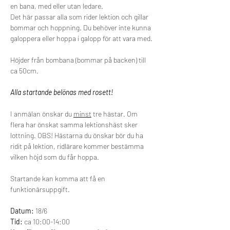
en bana, med eller utan ledare.  
Det här passar alla som rider lektion och gillar 
bommar och hoppning. Du behöver inte kunna 
galoppera eller hoppa i galopp för att vara med. 
Höjder från bombana (bommar på backen) till 
ca 50cm.  
Alla startande belönas med rosett! 
I anmälan önskar du 
minst
 tre hästar. Om 
flera har önskat samma lektionshäst sker 
lottning. OBS! Hästarna du önskar bör du ha 
ridit på lektion, ridlärare kommer bestämma 
vilken höjd som du får hoppa. 
Startande kan komma att få en 
funktionärsuppgift. 
Datum: 
18/6
Tid:
 ca 10:00-14:00  