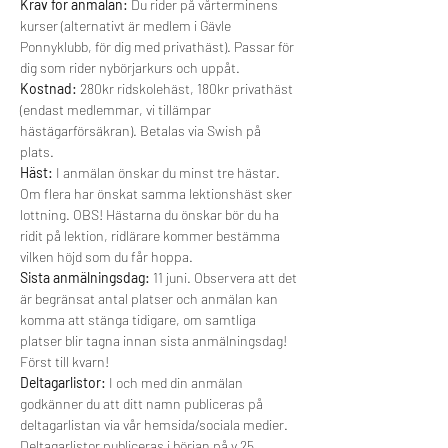
Krav för anmälan: 
Du rider på vårterminens 
kurser (alternativt är medlem i Gävle 
Ponnyklubb, för dig med privathäst). Passar för 
dig som rider nybörjarkurs och uppåt. 
Kostnad: 
280kr ridskolehäst, 180kr privathäst 
(endast medlemmar, vi tillämpar 
hästägarförsäkran). Betalas via Swish på 
plats. 
Häst:
 I anmälan önskar du minst tre hästar. 
Om flera har önskat samma lektionshäst sker 
lottning. OBS! Hästarna du önskar bör du ha 
ridit på lektion, ridlärare kommer bestämma 
vilken höjd som du får hoppa. 
Sista anmälningsdag: 
11 juni. Observera att det 
är begränsat antal platser och anmälan kan 
komma att stänga tidigare, om samtliga 
platser blir tagna innan sista anmälningsdag! 
Först till kvarn! 
Deltagarlistor:
 I och med din anmälan 
godkänner du att ditt namn publiceras på 
deltagarlistan via vår hemsida/sociala medier. 
Deltagarlistor publiceras i början på v.25. 