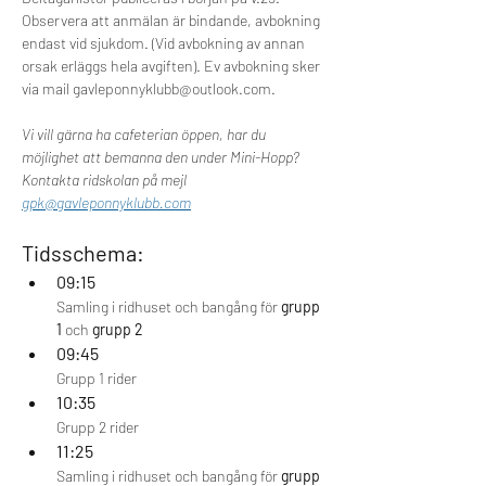
Observera att anmälan är bindande, avbokning 
endast vid sjukdom. (Vid avbokning av annan 
orsak erläggs hela avgiften). Ev avbokning sker 
via mail gavleponnyklubb@outlook.com.
Vi vill gärna ha cafeterian öppen, har du 
möjlighet att bemanna den under Mini-Hopp? 
Kontakta ridskolan på mejl 
gpk@gavleponnyklubb.com
Tidsschema:
09:15 
Samling i ridhuset och bangång för 
grupp 
1 
och 
grupp 2
09:45
Grupp 1 rider
10:35
Grupp 2 rider
11:25
Samling i ridhuset och bangång för 
grupp 