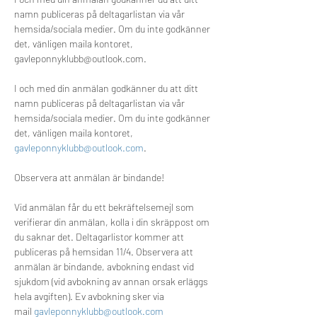
namn publiceras på deltagarlistan via vår 
hemsida/sociala medier. Om du inte godkänner 
det, vänligen maila kontoret, 
gavleponnyklubb@outlook.com.
I och med din anmälan godkänner du att ditt 
namn publiceras på deltagarlistan via vår 
hemsida/sociala medier. Om du inte godkänner 
det, vänligen maila kontoret, 
gavleponnyklubb@outlook.com
. 
Observera att anmälan är bindande! 
Vid anmälan får du ett bekräftelsemejl som 
verifierar din anmälan, kolla i din skräppost om 
du saknar det. Deltagarlistor kommer att 
publiceras på hemsidan 11/4. Observera att 
anmälan är bindande, avbokning endast vid 
sjukdom (vid avbokning av annan orsak erläggs 
hela avgiften). Ev avbokning sker via 
mail 
gavleponnyklubb@outlook.com