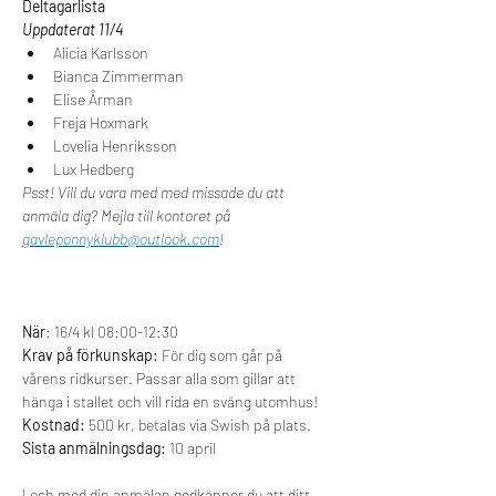
Deltagarlista
Uppdaterat 11/4
Alicia Karlsson
Bianca Zimmerman
Elise Årman
Freja Hoxmark
Lovelia Henriksson
Lux Hedberg
Psst! Vill du vara med med missade du att 
anmäla dig? Mejla till kontoret på 
gavleponnyklubb@outlook.com
!
När
: 16/4 kl 08:00-12:30
Krav på förkunskap: 
För dig som går på 
vårens ridkurser. Passar alla som gillar att 
hänga i stallet och vill rida en sväng utomhus!
Kostnad: 
500 kr, betalas via Swish på plats.
Sista anmälningsdag:
 10 april
I och med din anmälan godkänner du att ditt 