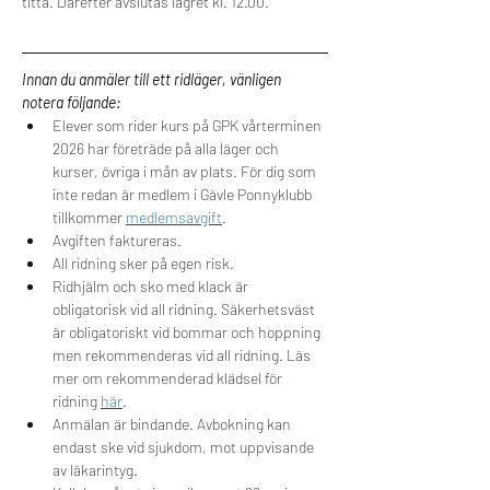
titta. Därefter avslutas lägret kl. 12.00. 
Innan du anmäler till ett ridläger, vänligen 
notera följande:
Elever som rider kurs på GPK vårterminen 
2026 har företräde på alla läger och 
kurser, övriga i mån av plats. För dig som 
inte redan är medlem i Gävle Ponnyklubb 
tillkommer 
medlemsavgift
.  
Avgiften faktureras.  
All ridning sker på egen risk.  
Ridhjälm och sko med klack är 
obligatorisk vid all ridning. Säkerhetsväst 
är obligatoriskt vid bommar och hoppning 
men rekommenderas vid all ridning. Läs 
mer om rekommenderad klädsel för 
ridning 
här
.
Anmälan är bindande. Avbokning kan 
endast ske vid sjukdom, mot uppvisande 
av läkarintyg.