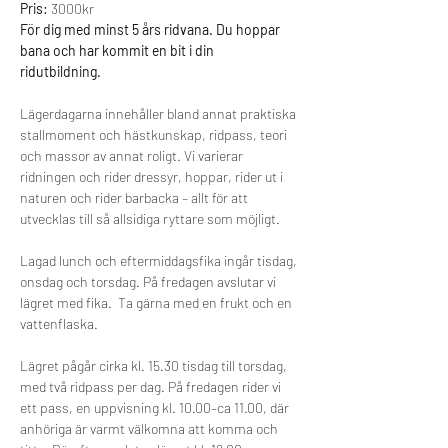
Pris: 
3000kr 
För dig med minst 5 års ridvana. Du hoppar 
bana och har kommit en bit i din 
ridutbildning.
Lägerdagarna innehåller bland annat praktiska 
stallmoment och hästkunskap, ridpass, teori 
och massor av annat roligt. Vi varierar 
ridningen och rider dressyr, hoppar, rider ut i 
naturen och rider barbacka – allt för att 
utvecklas till så allsidiga ryttare som möjligt. 
Lagad lunch och eftermiddagsfika ingår tisdag, 
onsdag och torsdag. På fredagen avslutar vi 
lägret med fika.  Ta gärna med en frukt och en 
vattenflaska. 
Lägret pågår cirka kl. 15.30 tisdag till torsdag, 
med två ridpass per dag. På fredagen rider vi 
ett pass, en uppvisning kl. 10.00–ca 11.00, där 
anhöriga är varmt välkomna att komma och 