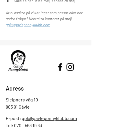
Kallelse går ut via mejl senast 29 maj.
Är ni osäkra på vilket läger som passar eller har 
andra frågor? Kontakta kontoret på mejl 
gpk@gavleponnyklubb.com
Adress
Sleipners väg 10
805 91 Gävle
E-post:
gpk@gavleponnyklubb.com
Tel: 070 - 563 19 63