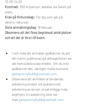
13:00-14:20
Kostnad:
 350 kr/person, betalas via Swish på 
plats.
Krav på förkunskap:
 För dig som går på 
vårens ridkurser. 
Sista anmälningsdag:
 18 februari
Observera att det finns begränsat antal platser 
och att det är först till kvarn.
I och med din anmälan godkänner du att 
ditt namn publiceras på deltagarlistan via 
vår hemsida/sociala medier. Om du inte 
godkänner det, vänligen maila kontoret, 
gavleponnyklubb@outlook.com
. 
Observera att anmälan är bindande, 
avbokning endast vid sjukdom (vid 
avbokning av annan orsak erläggs hela 
avgiften). Ev avbokning sker via 
mail 
gavleponnyklubb@outlook.com