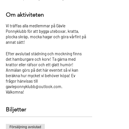
Om aktiviteten
Vi träffas alla medlemmar på Gävle
Ponnyklubb för att bygga uteboxar, kratta,
plocka skräp, mocka hagar och göra vårfint på
annat sätt!
Efter avslutad städning och mockning finns
det hamburgare och korv! Ta gärna med
krattor eller räfsor och ett glatt humör!
Anmälan görs på det här eventet så vi kan
beräkna hur mycket vi behöver köpa! Ev
frågor hänvisas till
gavleponnyklubb@outlook.com.
Välkomna!
Biljetter
Försäljning avslutad