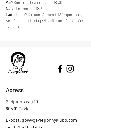
Var?
 Samling i lektionssalen 18.30. 
När?
 11 november 18.30
Lämplig för?
 Dig som är minst 12 år gammal. 
Anmäl senast fredag 8/11, efteranmälan i mån 
av plats. 
Adress
Sleipners väg 10
805 91 Gävle
E-post:
gpk@gavleponnyklubb.com
Tel: 070 - 563 19 63