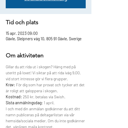
Tid och plats
15 apr. 2023 09:00
Gävle, Sleipners väg 10, 805 91 Gävle, Sverige
Om aktiviteten
Gillar du att rida ut i skogen? Häng med på 
uteritt på lovet! Vi siktar på att rida iväg 9.00, 
vid stort intresse gör vi flera grupper. 
Krav:
 För dig som har provat och tycker att det 
är roligt att galoppera i skogen.
Kostnad:
 250 kr, betalas via Swish.
Sista anmälningsdag:
 1 april.
I och med din anmälan godkänner du att ditt 
namn publiceras på deltagarlistan via vår 
hemsida/sociala medier. Om du inte godkänner 
det, vänligen maila kontoret, 