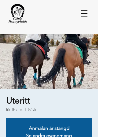
Uteritt
lör 15 apr.
  |  
Gävle
Anmälan är stängd
Se andra evenemang