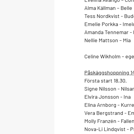
Alma Källman – Belle
Tess Nordkvist - Bud
Emelie Porkka - Imel
Amanda Tennemar - 
Nellie Mattson – Mia
Celine Wikholm – eg
Påskäggshoppning 1
Första start 18.30. 
Signe Nilsson - Nilsa
Elvira Jonsson - Ina
Elina Arnborg - Kurr
Vera Bergstrand - E
Molly Franzén - Falle
Nova-Li Lindqvist - 