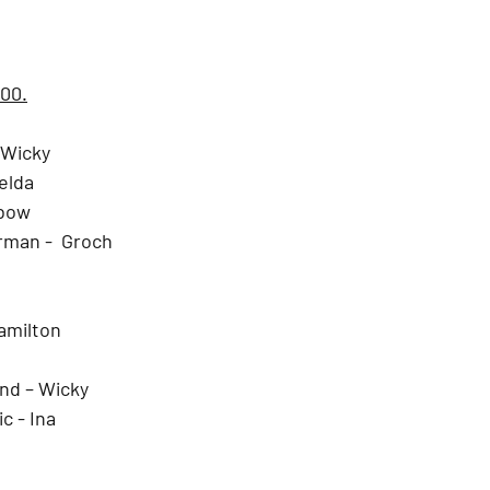
.00.
 Wicky
melda
nbow
rman -  Groch
amilton
nd – Wicky
c - Ina