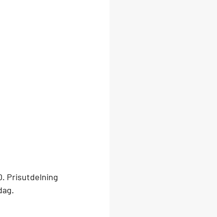
0. Prisutdelning 
dag.