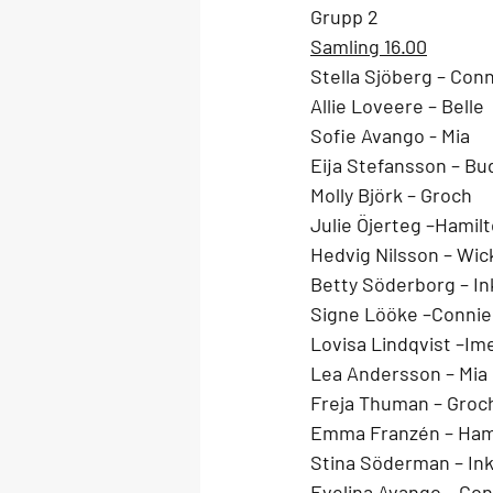
Grupp 2
Samling 16.00
Stella Sjöberg – Con
Allie Loveere – Belle
Sofie Avango - Mia
Eija Stefansson – Bu
Molly Björk – Groch
Julie Öjerteg –Hamil
Hedvig Nilsson – Wic
Betty Söderborg – In
Signe Lööke –Connie
Lovisa Lindqvist –Im
Lea Andersson – Mia
Freja Thuman – Groc
Emma Franzén – Ham
Stina Söderman – In
Evelina Avango – Con