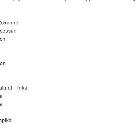
Roxanne
ncessan
ch
ton
lund – 
Inka
a
a
e
pika