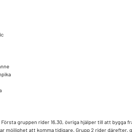
ic
anne
mpika
a
. Första gruppen rider 16.30, övriga hjälper till att bygga 
ar möjlighet att komma tidigare. Grupp 2 rider därefter, 