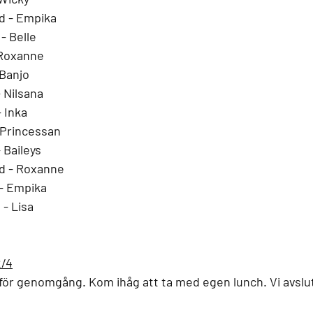
d - Empika
- Belle
 Roxanne
 Banjo
 Nilsana
 Inka
- Princessan
 Baileys
nd - Roxanne
 - Empika
 - Lisa
2/4
 för genomgång. Kom ihåg att ta med egen lunch. Vi avslut