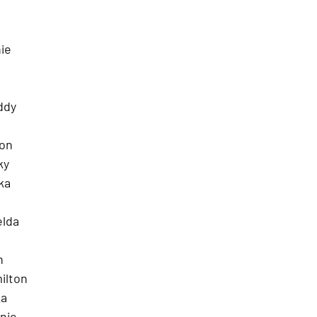
nie
ddy
ton
ky
ka
elda
h
ilton
ka
nie