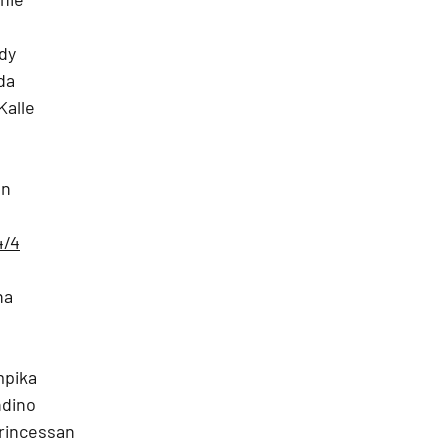
dy 
da 
Kalle
en
4/4
na
e
mpika
ndino
Princessan