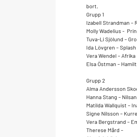
bort. 
Grupp 1
Izabell Strandman – 
Molly Wadelius -  Pri
Tuva-Li Sjölund – 
Gro
Ida Lövgren – 
Splash
Vera Wendel – 
Afrika
Elsa Östman – 
Hamil
Grupp 2
Alma Andersson Skog
Hanna Stang – 
Nilsan
Matilda Wallquist – 
In
Signe Nilsson – Kurr
Vera Bergstrand – 
Em
Therese Mård – 