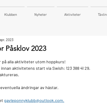
Klubben
Nyheter
Aktiviteter
Tävli
apr. 2023
or Påsklov 2023
r på alla aktiviteter utom hoppkurs! 
 innan aktivitetens start via Swish: 123 388 41 29.
faktureras. 
 eventuella ändringar av hästar.
et 
gavleponnyklubb@outlook.com.