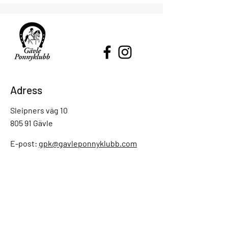
Adress
Sleipners väg 10
805 91 Gävle
E-post:
gpk@gavleponnyklubb.com
Tel: 070 - 563 19 63
Enklaste sättet att nå oss är via mejl,
vi är inte alltid på kontoret och kan
svara i telefon.