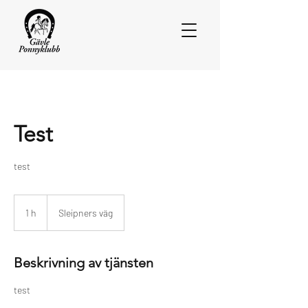
Test
test
1 h
1
Sleipners väg
Beskrivning av tjänsten
test