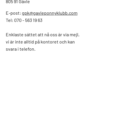
805 91 Gävle
E-post:
gpk@gavleponnyklubb.com
Tel: 070 - 563 19 63
Enklaste sättet att nå oss är via mejl,
vi är inte alltid på kontoret och kan
svara i telefon.