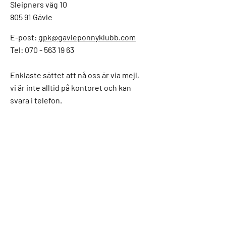
Sleipners väg 10
805 91 Gävle
E-post:
gpk@gavleponnyklubb.com
Tel: 070 - 563 19 63
Enklaste sättet att nå oss är via mejl,
vi är inte alltid på kontoret och kan
svara i telefon.