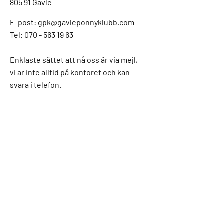
805 91 Gävle
E-post:
gpk@gavleponnyklubb.com
Tel: 070 - 563 19 63
Enklaste sättet att nå oss är via mejl,
vi är inte alltid på kontoret och kan
svara i telefon.