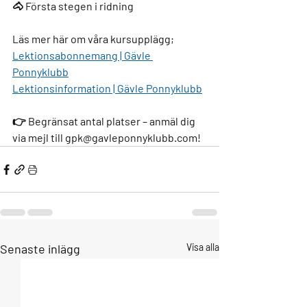
🐴 Första stegen i ridning
Läs mer här om våra kursupplägg;
Lektionsabonnemang | Gävle 
Ponnyklubb
Lektionsinformation | Gävle Ponnyklubb
👉 
Begränsat antal platser – anmäl dig 
via mejl till gpk@gavleponnyklubb.com!
Senaste inlägg
Visa alla