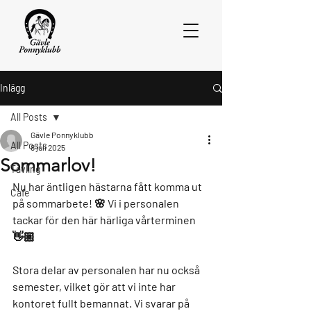
Inlägg
All Posts
Gävle Ponnyklubb
All Posts
8 juli 2025
Sommarlov!
Tävling
Nu har äntligen hästarna fått komma ut 
Cafe
på sommarbete! 🌸 Vi i personalen 
tackar för den här härliga vårterminen 
👋🏼
Stora delar av personalen har nu också 
semester, vilket gör att vi inte har 
kontoret fullt bemannat. Vi svarar på 