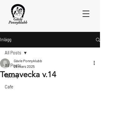
Inlägg
All Posts
Gävle Ponnyklubb
All Posts
26 mars 2025
Temavecka v.14
Tävling
Cafe