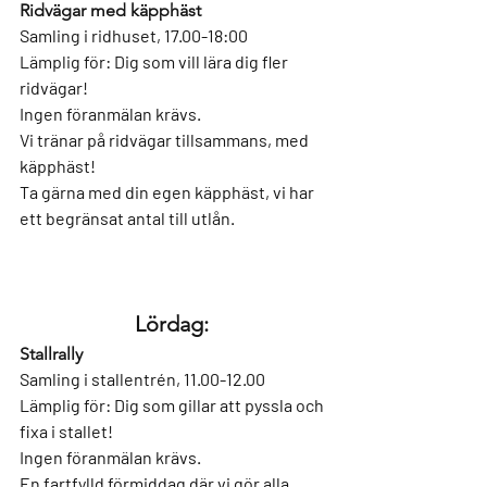
Ridvägar med käpphäst
Samling i ridhuset, 17.00-18:00
Lämplig för:
Dig som vill lära dig fler 
ridvägar!
Ingen föranmälan krävs.
Vi tränar på ridvägar tillsammans, med 
käpphäst!
Ta gärna med din egen käpphäst, vi har 
ett begränsat antal till utlån.
Lördag: 
Stallrally
Samling i stallentrén, 11.00-12.00
Lämplig för: 
Dig som gillar att pyssla och 
fixa i stallet!
Ingen föranmälan krävs.
En fartfylld förmiddag där vi gör alla 